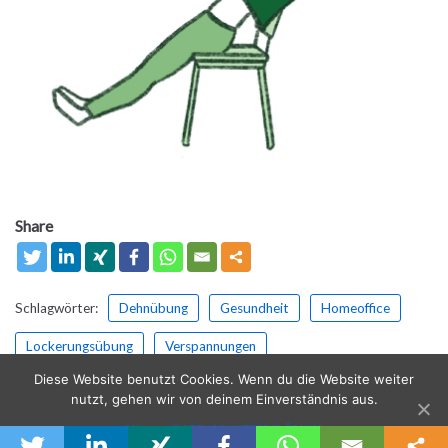
Share
Schlagwörter:
Dehnübung
Gesundheit
Homeoffice
Lockerungsübung
Verspannungen
Diese Website benutzt Cookies. Wenn du die Website weiter
nutzt, gehen wir von deinem Einverständnis aus.
OK
DATENSCHUTZERKLÄRUNG
© workisfaction 2019 |
Impressum | Datenschutz